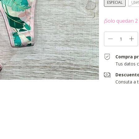
ESPECIAL
UNI
¡Solo quedan
2
Compra pr
Tus datos c
Descuento
Consuta a 