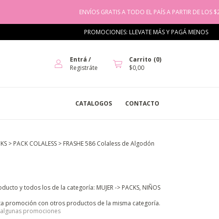
ENVÍOS GRATIS A TODO EL PAÍS A PARTIR DE LOS $200.000
PROMOCIONES: LLEVATE MÁS Y PAGÁ MENOS
5X4 EN 
Entrá
/
Carrito
(
0
)
Registráte
$0,00
CATALOGOS
CONTACTO
KS
>
PACK COLALESS
>
FRASHE 586 Colaless de Algodón
oducto y todos los de la categoría: MUJER -> PACKS, NIÑOS
a promoción con otros productos de la misma categoría.
 algunas promociones