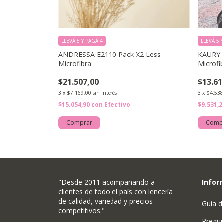
LLEVÁ 5 Y PAGÁ 4
LLEVÁ 5 
olaless de
ANDRESSA E2110 Pack X2 Less
KAURY 
o Linea Cebra
Microfibra
Microfi
$21.507,00
$13.61
3
x
$7.169,00
sin interés
3
x
$4.53
$15.054,90
con
Efectivo
$9.531,
Comprar
Comp
"Desde 2011 acompañando a
Infor
clientes de todo el país con lencería
de calidad, variedad y precios
Guia d
competitivos."
Pregu