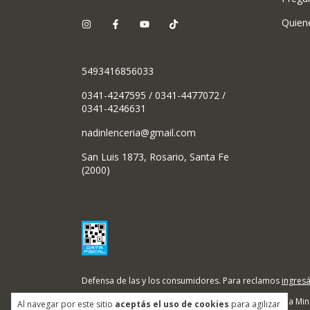
Quien
5493416856033
0341-4247595 / 0341-4477072 /
0341-4246631
nadinlenceria@gmail.com
San Luis 1873, Rosario, Santa Fe
(2000)
Defensa de las y los consumidores. Para reclamos
ingresá
Copyright Nadin Lenceria Min
Al navegar por este sitio
aceptás el uso de cookies
para agilizar