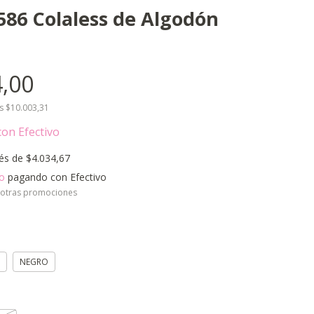
586 Colaless de Algodón
,00
os
$10.003,31
con
Efectivo
rés de
$4.034,67
o
pagando con Efectivo
 otras promociones
NEGRO