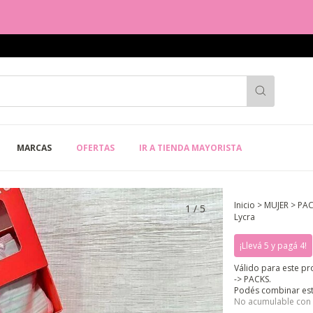
MARCAS
OFERTAS
IR A TIENDA MAYORISTA
Inicio
>
MUJER
>
PAC
1
/
5
Lycra
¡Llevá 5 y pagá 4!
Válido para este pr
-> PACKS.
Podés combinar est
No acumulable con