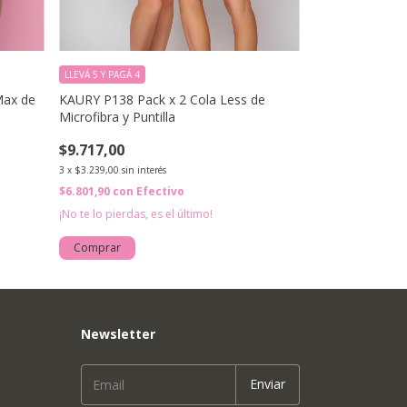
LLEVÁ 5 Y PAGÁ 4
LLEVÁ 5 Y PAGÁ 4
Max de
KAURY P138 Pack x 2 Cola Less de
JE TAIME 1002P
Microfibra y Puntilla
Lycra R Mix de
$9.717,00
$13.559,00
3
x
$3.239,00
sin interés
3
x
$4.519,67
sin int
$6.801,90
con
Efectivo
$9.491,30
con
Ef
¡No te lo pierdas, es el último!
Comprar
Comprar
Newsletter