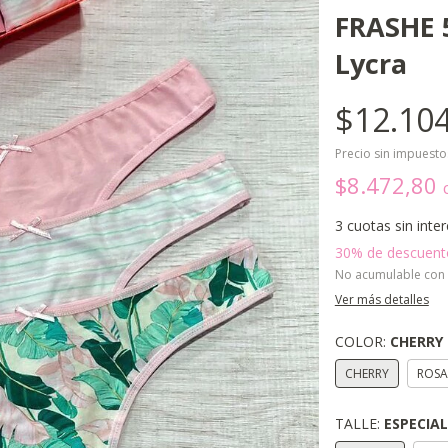
FRASHE 
Lycra
$12.104
Precio sin impuest
$8.472,80
3
cuotas sin inte
30% de descuent
No acumulable con
Ver más detalles
COLOR:
CHERRY
CHERRY
ROSA
TALLE:
ESPECIAL