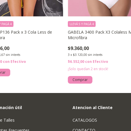
Y PAGÁ 4
LLEVÁ 5 Y PAGÁ 4
P136 Pack x 3 Cola Less de
GABELA 3400 Pack X3 Colaless 
bra
Microfibra
6,00
$9.360,00
8,67
sin interés
3
x
$3.120,00
sin interés
20
con
Efectivo
$6.552,00
con
Efectivo
¡Solo quedan
2
en stock!
rar
Comprar
mación útil
Atencion al Cliente
e Talles
CATALOGOS
ntas Frecuentes
CONTACTO