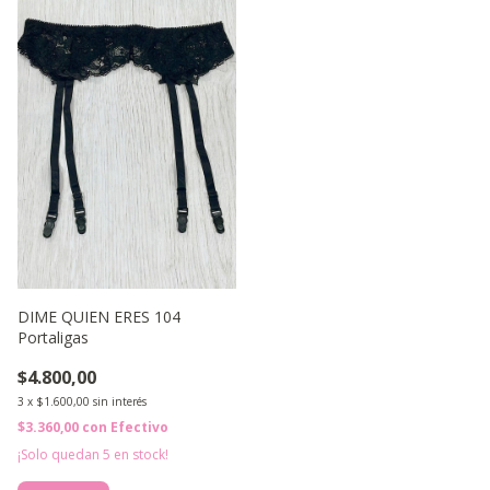
DIME QUIEN ERES 104
Portaligas
$4.800,00
3
x
$1.600,00
sin interés
$3.360,00
con
Efectivo
¡Solo quedan
5
en stock!