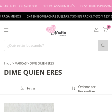
A PARTIR DE LOS $200.000
3 CUOTAS SIN INTERÉS
DESCUENTOS PERSONA
Y PAGÁ MENOS
5X4 EN BOMBACHAS SUELTAS // 5X4 EN PACKS // 6X5 Y 12X1
0
Inicio
>
MARCAS
>
DIME QUIEN ERES
DIME QUIEN ERES
Ordenar por:
Filtrar
Más vendidos