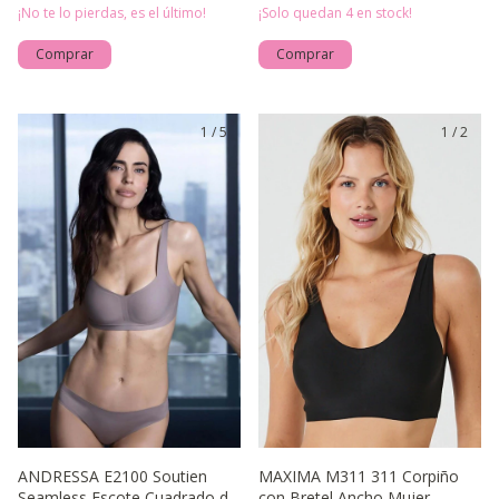
¡No te lo pierdas, es el último!
¡Solo quedan
4
en stock!
Comprar
Comprar
1
/
5
1
/
2
ANDRESSA E2100 Soutien
MAXIMA M311 311 Corpiño
Seamless Escote Cuadrado de
con Bretel Ancho Mujer