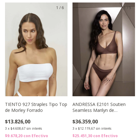
1
/
6
1
/
5
TIENTO 927 Straples Tipo Top
ANDRESSA E2101 Soutien
de Morley Forrado
Seamless Marilyn de
Microfibra con Soft
$13.826,00
$36.359,00
Desmontable
3
x
$4.608,67
sin interés
3
x
$12.119,67
sin interés
$9.678,20
con
Efectivo
$25.451,30
con
Efectivo