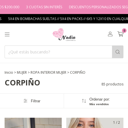
3 CUOTAS SIN INTERÉS
DESCUENTOS PERSONALIZADOS SEGÚN EL MEDIO
BOMBACHAS SUELTAS // 5X4 EN PACKS // 6X5 Y 12X10 EN CUALQUIER MEDIA
0
Inicio
>
MUJER
>
ROPA INTERIOR MUJER
>
CORPIÑO
CORPIÑO
85 productos
Ordenar por:
Filtrar
Más vendidos
1
/
2