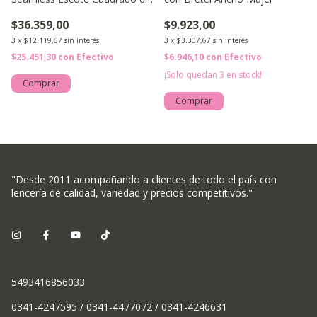
Microfibra con Soft
$36.359,00
$9.923,00
Desmotable
3
x
$12.119,67
sin interés
3
x
$3.307,67
sin interés
$25.451,30
con
Efectivo
$6.946,10
con
Efectivo
¡Solo quedan
3
en stock!
Comprar
Comprar
"Desde 2011 acompañando a clientes de todo el país con
lencería de calidad, variedad y precios competitivos."
5493416856033
0341-4247595 / 0341-4477072 / 0341-4246631