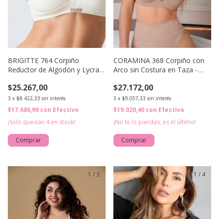
BRIGITTE 764 Corpiño
CORAMINA 368 Corpiño con
Reductor de Algodón y Lycra
Arco sin Costura en Taza -
Doble.
Microfibra
$25.267,00
$27.172,00
3
x
$8.422,33
sin interés
3
x
$9.057,33
sin interés
$17.686,90
con
Efectivo
$19.020,40
con
Efectivo
¡Solo quedan
4
en stock!
¡No te lo pierdas, es el último!
Comprar
Comprar
1
/
3
1
/
4