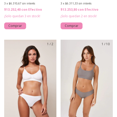
3
x
$6.310,67
sin interés
3
x
$6.311,33
sin interés
$13.252,40
con
Efectivo
$13.253,80
con
Efectivo
¡Solo quedan
3
en stock!
¡Solo quedan
2
en stock!
Comprar
Comprar
1
/
2
1
/
10