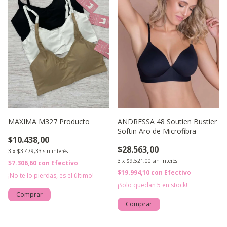
MAXIMA M327 Producto
ANDRESSA 48 Soutien Bustier
Softin Aro de Microfibra
$10.438,00
$28.563,00
3
x
$3.479,33
sin interés
3
x
$9.521,00
sin interés
$7.306,60
con
Efectivo
$19.994,10
con
Efectivo
¡No te lo pierdas, es el último!
¡Solo quedan
5
en stock!
Comprar
Comprar