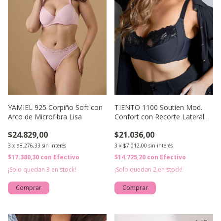
YAMIEL 925 Corpiño Soft con
TIENTO 1100 Soutien Mod.
Arco de Microfibra Lisa
Confort con Recorte Lateral
de Tricot Lycra R
$24.829,00
$21.036,00
3
x
$8.276,33
sin interés
3
x
$7.012,00
sin interés
$17.380,30
con
Efectivo
$14.725,20
con
Efectivo
¡Solo quedan
3
en stock!
¡Solo quedan
2
en stock!
Comprar
Comprar