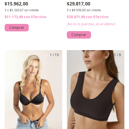
$15.962,00
$29.817,00
3
x
$5.320,67
sin interés
3
x
$9.939,00
sin interés
$11.173,40
con
Efectivo
$20.871,90
con
Efectivo
¡No te lo pierdas, es el último!
Comprar
Comprar
1
/
10
1
/
8