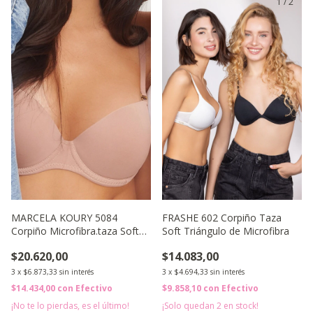
1
/
2
1
/
2
MARCELA KOURY 5084
FRASHE 602 Corpiño Taza
Corpiño Microfibra.taza Soft
Soft Triángulo de Microfibra
con Base y Bretel Desm
$20.620,00
$14.083,00
3
x
$6.873,33
sin interés
3
x
$4.694,33
sin interés
$14.434,00
con
Efectivo
$9.858,10
con
Efectivo
¡No te lo pierdas, es el último!
¡Solo quedan
2
en stock!