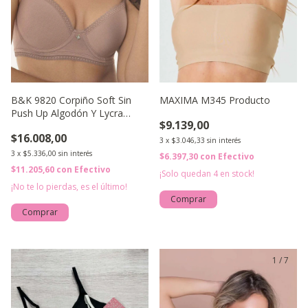
B&K 9820 Corpiño Soft Sin
MAXIMA M345 Producto
Push Up Algodón Y Lycra
$9.139,00
Bretel Ancho Ballena Lateral
$16.008,00
Puntilla Dije Estrell
3
x
$3.046,33
sin interés
3
x
$5.336,00
sin interés
$6.397,30
con
Efectivo
$11.205,60
con
Efectivo
¡Solo quedan
4
en stock!
¡No te lo pierdas, es el último!
Comprar
Comprar
1
/
7