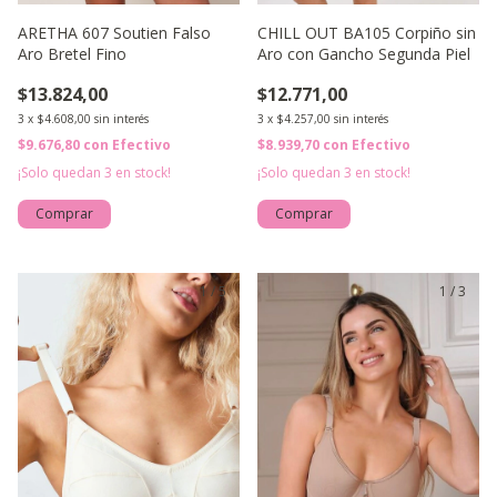
ARETHA 607 Soutien Falso
CHILL OUT BA105 Corpiño sin
Aro Bretel Fino
Aro con Gancho Segunda Piel
$13.824,00
$12.771,00
3
x
$4.608,00
sin interés
3
x
$4.257,00
sin interés
$9.676,80
con
Efectivo
$8.939,70
con
Efectivo
¡Solo quedan
3
en stock!
¡Solo quedan
3
en stock!
Comprar
Comprar
1
/
5
1
/
3