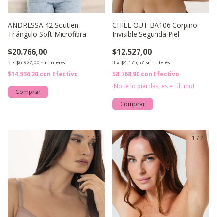
ANDRESSA 42 Soutien
CHILL OUT BA106 Corpiño
Triángulo Soft Microfibra
Invisible Segunda Piel
$20.766,00
$12.527,00
3
x
$6.922,00
sin interés
3
x
$4.175,67
sin interés
$14.536,20
con
Efectivo
$8.768,90
con
Efectivo
¡No te lo pierdas, es el último!
Comprar
Comprar
1
/
5
1
/
2