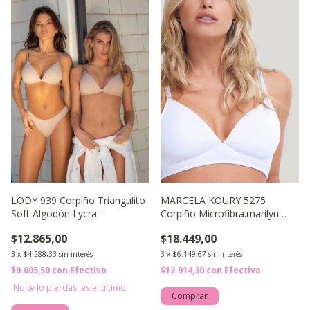
LODY 939 Corpiño Triangulito
MARCELA KOURY 5275
Soft Algodón Lycra -
Corpiño Microfibra.marilyn
Sinrelleno con Bretel de
$12.865,00
$18.449,00
3
x
$4.288,33
sin interés
3
x
$6.149,67
sin interés
$9.005,50
con
Efectivo
$12.914,30
con
Efectivo
¡No te lo pierdas, es el último!
Comprar