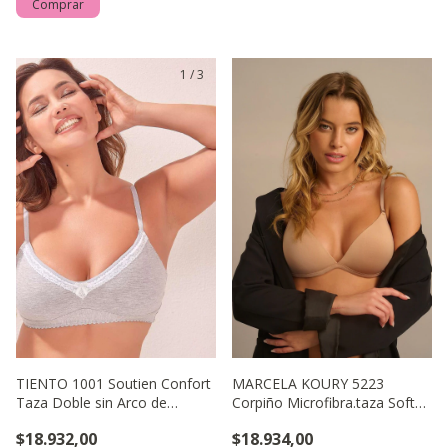
Comprar
1
/
3
TIENTO 1001 Soutien Confort
MARCELA KOURY 5223
Taza Doble sin Arco de
Corpiño Microfibra.taza Soft
Algodón Lycra® y Pu
Triángulo con Bretel D
$18.932,00
$18.934,00