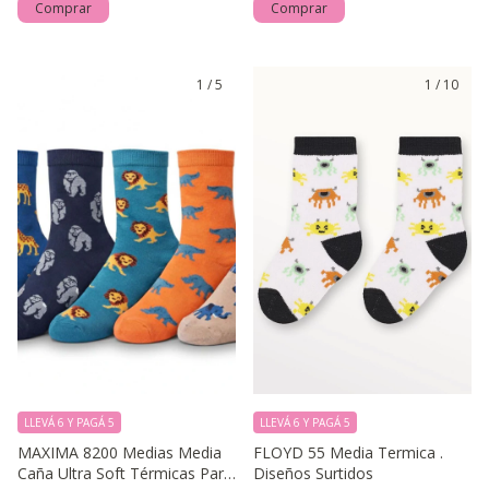
Comprar
Comprar
1
/
5
1
/
10
LLEVÁ 6 Y PAGÁ 5
LLEVÁ 6 Y PAGÁ 5
MAXIMA 8200 Medias Media
FLOYD 55 Media Termica .
Caña Ultra Soft Térmicas Para
Diseños Surtidos