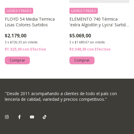
LLEVÁ 6 Y PAGÁ 5
LLEVÁ 6 Y PAGÁ 5
FLOYD 54 Media Termica
ELEMENTO 740 Térmica
Lisas Colores Surtidos
'extra Algodón y Lycra' Surtida
Chicos
$2.179,00
$5.069,00
3
x
$726,33
sin interés
3
x
$1.689,67
sin interés
$1.525,30
con
Efectivo
$3.548,30
con
Efectivo
Comprar
Comprar
"Desde 2011 acompañando a clientes de todo el país con
lencería de calidad, variedad y precios competitivos."