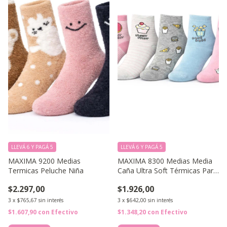
LLEVÁ 6 Y PAGÁ 5
LLEVÁ 6 Y PAGÁ 5
MAXIMA 9200 Medias
MAXIMA 8300 Medias Media
Termicas Peluche Niña
Caña Ultra Soft Térmicas Para
Niños
$2.297,00
$1.926,00
3
x
$765,67
sin interés
3
x
$642,00
sin interés
$1.607,90
con
Efectivo
$1.348,20
con
Efectivo