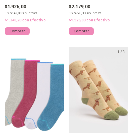
Niños
$1.926,00
$2.179,00
3
x
$642,00
sin interés
3
x
$726,33
sin interés
$1.348,20
con
Efectivo
$1.525,30
con
Efectivo
Comprar
Comprar
1
/
3