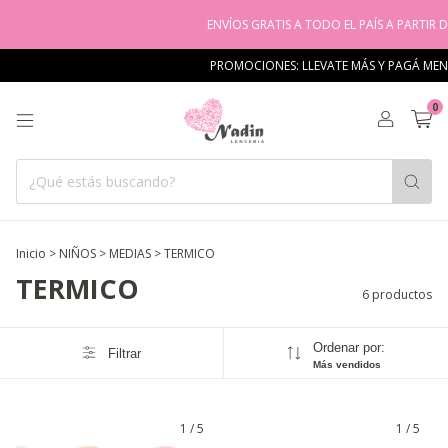
ENVÍOS GRATIS A TODO EL PAÍS A PARTIR DE 
PROMOCIONES: LLEVATE MÁS Y PAGÁ MENO
0
Inicio
>
NIÑOS
>
MEDIAS
>
TERMICO
TERMICO
6 productos
Ordenar por:
Filtrar
Más vendidos
1
/
5
1
/
5