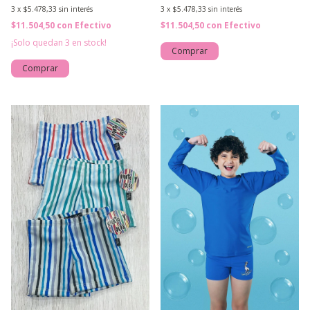
3
x
$5.478,33
sin interés
3
x
$5.478,33
sin interés
$11.504,50
con
Efectivo
$11.504,50
con
Efectivo
¡Solo quedan
3
en stock!
Comprar
Comprar