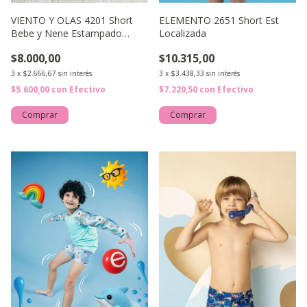
VIENTO Y OLAS 4201 Short
ELEMENTO 2651 Short Est
Bebe y Nene Estampado
Localizada
Rayado.
$8.000,00
$10.315,00
3
x
$2.666,67
sin interés
3
x
$3.438,33
sin interés
$5.600,00
con
Efectivo
$7.220,50
con
Efectivo
Comprar
Comprar