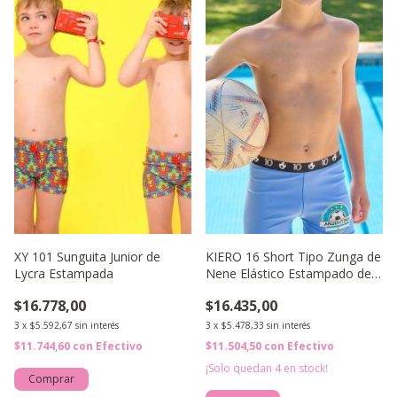
XY 101 Sunguita Junior de
KIERO 16 Short Tipo Zunga de
Lycra Estampada
Nene Elástico Estampado de
Tricot
$16.778,00
$16.435,00
3
x
$5.592,67
sin interés
3
x
$5.478,33
sin interés
$11.744,60
con
Efectivo
$11.504,50
con
Efectivo
¡Solo quedan
4
en stock!
Comprar