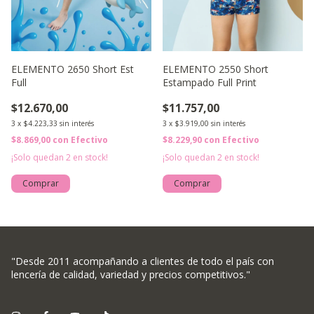
ELEMENTO 2650 Short Est
ELEMENTO 2550 Short
Full
Estampado Full Print
$12.670,00
$11.757,00
3
x
$4.223,33
sin interés
3
x
$3.919,00
sin interés
$8.869,00
con
Efectivo
$8.229,90
con
Efectivo
¡Solo quedan
2
en stock!
¡Solo quedan
2
en stock!
Comprar
Comprar
"Desde 2011 acompañando a clientes de todo el país con
lencería de calidad, variedad y precios competitivos."