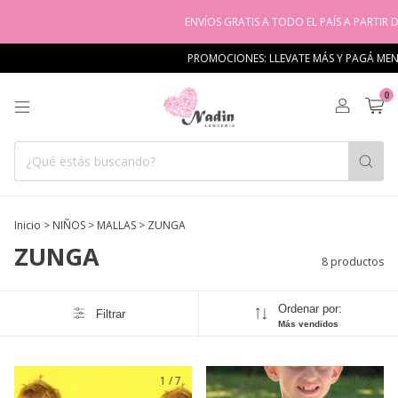
ENVÍOS GRATIS A TODO EL PAÍS A PARTIR DE L
PROMOCIONES: LLEVATE MÁS Y PAGÁ MENOS
0
Inicio
>
NIÑOS
>
MALLAS
>
ZUNGA
ZUNGA
8 productos
Ordenar por:
Filtrar
Más vendidos
1
/
7
1
/
3