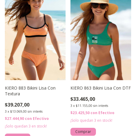
KIERO 883 Bikini Lisa Con
KIERO 863 Bikini Lisa Con DTF
Textura
$33.465,00
$39.207,00
3
x
$11.155,00
sin interés
3
x
$13.069,00
sin interés
$23.425,50
con
Efectivo
$27.444,90
con
Efectivo
¡Solo quedan
3
en stock!
¡Solo quedan
3
en stock!
Comprar