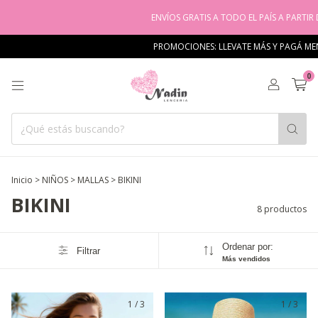
ENVÍOS GRATIS A TODO EL PAÍS A PARTIR DE 
PROMOCIONES: LLEVATE MÁS Y PAGÁ MENO
0
Inicio
>
NIÑOS
>
MALLAS
>
BIKINI
BIKINI
8 productos
Ordenar por:
Filtrar
Más vendidos
1
/
3
1
/
3