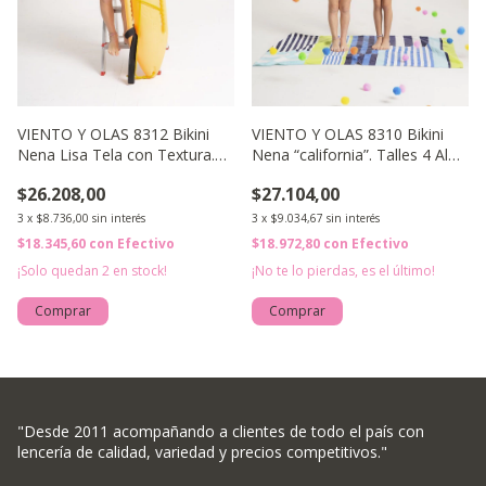
VIENTO Y OLAS 8312 Bikini
VIENTO Y OLAS 8310 Bikini
Nena Lisa Tela con Textura.
Nena “california”. Talles 4 Al
Talles 4 Al 16.
16.
$26.208,00
$27.104,00
3
x
$8.736,00
sin interés
3
x
$9.034,67
sin interés
$18.345,60
con
Efectivo
$18.972,80
con
Efectivo
¡Solo quedan
2
en stock!
¡No te lo pierdas, es el último!
Comprar
Comprar
"Desde 2011 acompañando a clientes de todo el país con
lencería de calidad, variedad y precios competitivos."