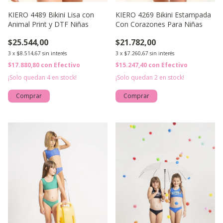
KIERO 4489 Bikini Lisa con
KIERO 4269 Bikini Estampada
Animal Print y DTF Niñas
Con Corazones Para Niñas
$25.544,00
$21.782,00
3
x
$8.514,67
sin interés
3
x
$7.260,67
sin interés
$17.880,80
con
Efectivo
$15.247,40
con
Efectivo
¡Solo quedan
4
en stock!
¡Solo quedan
2
en stock!
Comprar
Comprar