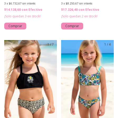
3
x
$6.732,67
sin interés
3
x
$8.250,67
sin interés
$14.138,60
con
Efectivo
$17.326,40
con
Efectivo
¡Solo quedan
3
en stock!
¡Solo quedan
2
en stock!
Comprar
Comprar
1
/
7
1
/
4