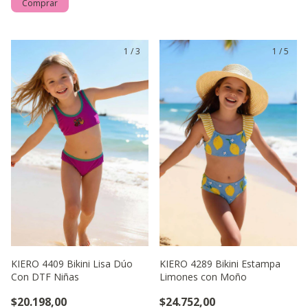
Comprar
1
/
3
1
/
5
KIERO 4409 Bikini Lisa Dúo
KIERO 4289 Bikini Estampa
Con DTF Niñas
Limones con Moño
$20.198,00
$24.752,00