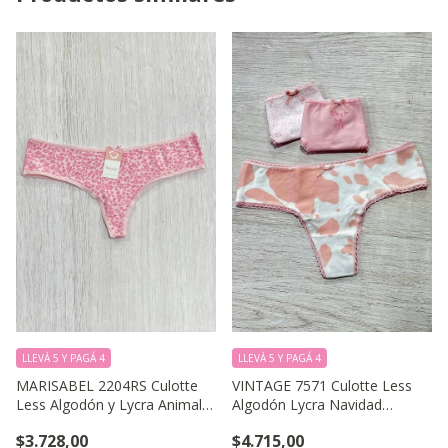
LLEVÁ 5 Y PAGÁ 4
LLEVÁ 5 Y PAGÁ 4
MARISABEL 2204RS Culotte
VINTAGE 7571 Culotte Less
Less Algodón y Lycra Animal
Algodón Lycra Navidad
Print 2-3
Estampada.
$3.728,00
$4.715,00