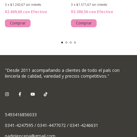
3
x
$1.242,67
sin interés
3
x
$1.571,67
sin interés
$2.609,60
con
Efectivo
$3.300,50
con
Efectivo
Comprar
Comprar
"Desde 2011 acompañando a clientes de todo el país con
lencería de calidad, variedad y precios competitivos."
5493416856033
0341-4247595 / 0341-4477072 / 0341-4246631
nadinlenceria@gmail.com